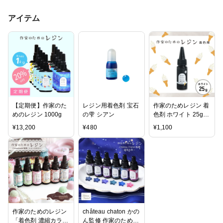
アイテム
【定期便】作家のた
レジン用着色剤 宝石
作家のためレジン 着
めのレジン 1000g
の雫 シアン
色剤 ホワイト 25g
大容量
¥
13,200
¥
480
¥
1,100
作家のためのレジン
château chaton かの
「着色剤 濃縮カラー
ん監修 作家のための