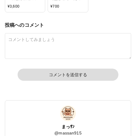
レジン10g スイーツ
レジン 「着色剤 濃
¥
3,600
¥
700
カラー6色」セット
縮カラーレジン10g
夜空カラー6色」セ
ット
投稿へのコメント
コメントを送信する
まっｻﾝ
@
massan915