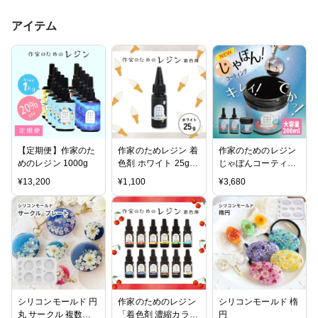
アイテム
【定期便】作家のた
作家のためレジン 着
作家のためのレジン
めのレジン 1000g
色剤 ホワイト 25g
じゃぼんコーティン
大容量
グ どぼん液 200ml
¥
13,200
¥
1,100
¥
3,680
遮光ケース付き
シリコンモールド 円
作家のためのレジン
シリコンモールド 楕
丸 サークル 複数サ
「着色剤 濃縮カラー
円