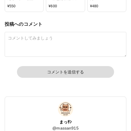
イズ フラット 平丸
レジン10g 定番12
¥
550
¥
600
¥
480
プレート
色」セット 及び単品
投稿へのコメント
コメントを送信する
まっｻﾝ
@
massan915