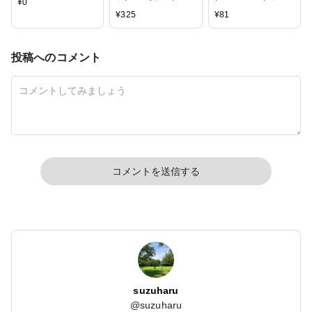
¥
0
ルド・ニッケル)【ア
ビーズ アクセサリ
¥
325
¥
81
クセサリー パーツ
ー パーツ チェコ
手芸 金具 メタルパ
ーツ 手作り ハンド
投稿へのコメント
メイド クラフト 素
材 材料 UV レジン ヘ
アピン ヘアアクセサ
リー リボン 結婚
式】
コメントを送信する
suzuharu
@
suzuharu