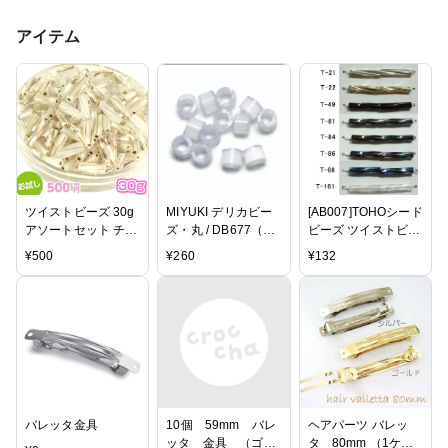
アイテム
ツイストビーズ 30g
MIYUKI デリカビー
[AB007]TOHOシード
アソートセット チェ
ズ・丸 / DB677（シ
ビーズ ツイストビー
コビーズ ガラスビー
ルクエナメル焼付・
ズ(約5.5g)
¥
500
¥
260
¥
132
ズ 手芸 ビーズ/
ブルー系）
9mm/12mm/15mm【
（30g＝約150粒）
トーホー／グラスビ
ツインホール / 竹ビ
ーズ】[RPT]
ーズ ツイスト カッ
トガラス チェコ ビ
ーズ パーツ アクセ
サリー ネックレス
ピアス イヤリング
ハンドメイド ミック
バレッタ金具
10個 59mm バレ
ヘアパーツ バレッ
ス お試し
ッタ 金具 （ゴー
タ 80mm （1ケ）