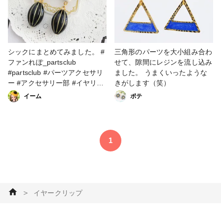
シックにまとめてみました。 #
三角形のパーツを大小組み合わ
ファンれぽ_partsclub
せて、隙間にレジンを流し込み
#partsclub #パーツアクセサリ
ました。 うまくいったような
ー #アクセサリー部 #イヤリン
きがします（笑）
グ #ビーズ＆パーツ #イヤーク
イーム
ポテ
リップ
1
＞
イヤークリップ