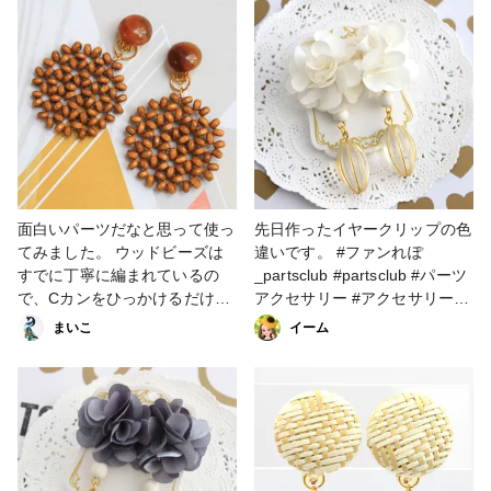
うか？ 買ったものはすぐに使
わないとだめなのかも？？
面白いパーツだなと思って使っ
先日作ったイヤークリップの色
てみました。 ウッドビーズは
違いです。 #ファンれぽ
すでに丁寧に編まれているの
_partsclub #partsclub #パーツ
で、Cカンをひっかけるだけの
アクセサリー #アクセサリー部
イヤークリップです。 でもイ
#イヤリング #ビーズ＆パーツ
まいこ
イーム
ヤークリップって痛くなるの
#イヤークリップ
で、シリコンのイヤークリップ
カバーも欲しいところです…。