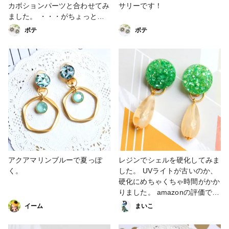
カボションパーツと合わせてみ
サリーです！
ました。 ・・・がちょっと重
い・・・かも？ こういうと
ポテ
ポテ
き、またピアスホールあけたく
なります・・・。
アクアマリンブルーで夏っぽ
レジンでシェルを硬化してみま
く。
した。 UVライトが古いのか、
硬化にめちゃくちゃ時間がかか
りました。 amazonの評価でも
「いつまでもべたつきが残る」
イーム
まいこ
とか「効果に時間がかかる」等
のご意見有…。古いからでしょ