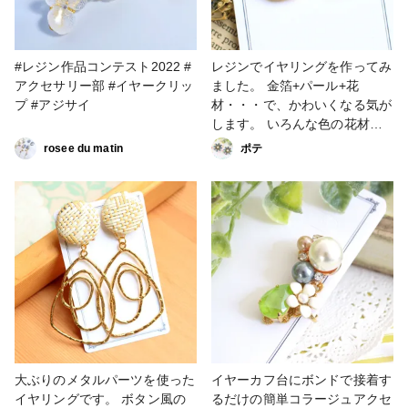
#レジン作品コンテスト2022 #
レジンでイヤリングを作ってみ
アクセサリー部 #イヤークリッ
ました。 金箔+パール+花
プ #アジサイ
材・・・で、かわいくなる気が
します。 いろんな色の花材で
作ってみたいな～。 #ファンれ
rosee du matin
ポテ
ぽ_partsclub #秋アクセサリー
#イヤリング #イヤークリップ
大ぶりのメタルパーツを使った
イヤーカフ台にボンドで接着す
イヤリングです。 ボタン風の
るだけの簡単コラージュアクセ