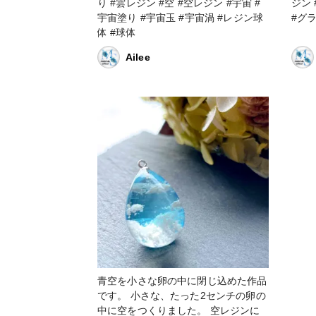
り #雲レジン #空 #空レジン #宇宙 #
ジン
宇宙塗り #宇宙玉 #宇宙渦 #レジン球
#グ
体 #球体
Ailee
青空を小さな卵の中に閉じ込めた作品
です。 小さな、たった2センチの卵の
中に空をつくりました。 空レジンに