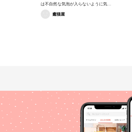
は不自然な気泡が入らないように気を
つけて作っていますが、こちらのレジ
癒猫屋
ン液は気泡抜けが良く、作りやすかっ
たです。 #ResinLab作品コンテスト #
空レジン #青空