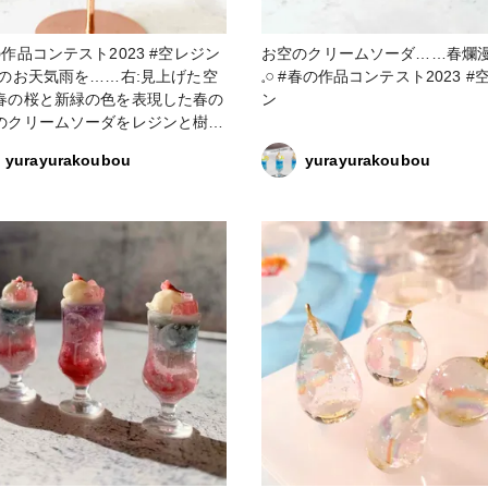
品コンテスト2023 #空レジン
お空のクリームソーダ……春爛漫
春のお天気雨を……右:見上げた空
𓈒𓏸 #春の作品コンテスト2023 #空レジ
春の桜と新緑の色を表現した春の
ン
のクリームソーダをレジンと樹脂
を使って作成しました。 グラス
yurayurakoubou
yurayurakoubou
の雫、中のドリンクは作家のため
ジンを使用しております。