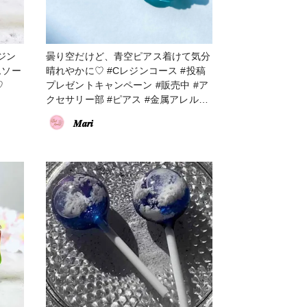
曇り空だけど、青空ピアス着けて気分
晴れやかに♡ #Cレジンコース #投稿
♡
プレゼントキャンペーン #販売中 #ア
クセサリー部 #ピアス #金属アレルギ
ー対応 #空レジン
𝑴𝒂𝒓𝒊