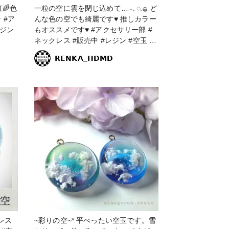
🌈色
一粒の空に雲を閉じ込めて…𓂃◌𓈒𓐍 ど
ア
んな色の空でも綺麗です♥ 推しカラー
もオススメです♥ #アクセサリー部 #
ネックレス #販売中 #レジン #空玉 #
空玉レジン #空 #雲 #雲玉 #雲玉レジ
𝗥𝗘𝗡𝗞𝗔_𝗛𝗗𝗠𝗗
ン #球体 #球体レジン #レジンアクセ
サリー #推しカラー #空レジン #雲レ
ジン
~彩りの空~* 平べったい空玉です。雪