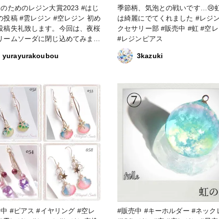
のためのレジン大賞2023 #はじ
季節柄、気泡との戦いです…😢虹
ジン #空レジン 初め
は綺麗にでてくれました #レジン #
投稿失礼致します。今回は、夜桜
クセサリー部 #販売中 #虹 #空レジン
リームソーダに閉じ込めてみまし
#レジンピアス
yurayurakoubou
3kazuki
ヤリング #空レ
#販売中 #キーホルダー #ネックレス