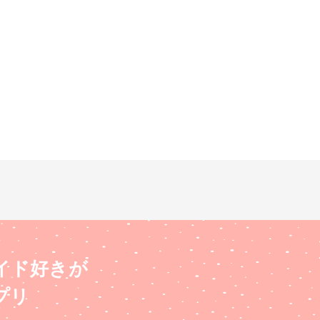
イド好きが
プリ