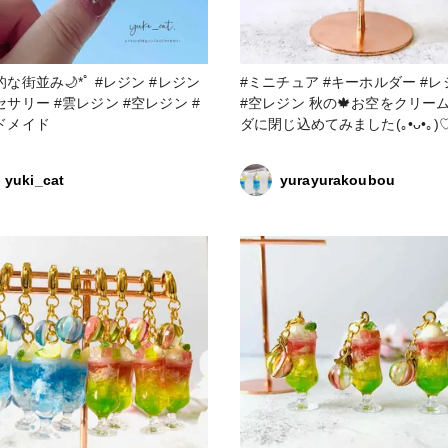
並み🌙*ﾟ #レジン #レジン
#ミニチュア #キーホルダー #レジン
セサリー #雲レジン #空レジン #
#空レジン 秋の🍁お空をクリームソー
ドメイド
ダに閉じ込めてみました(｡•ᴗ•｡)
yuki_cat
yurayurakoubou