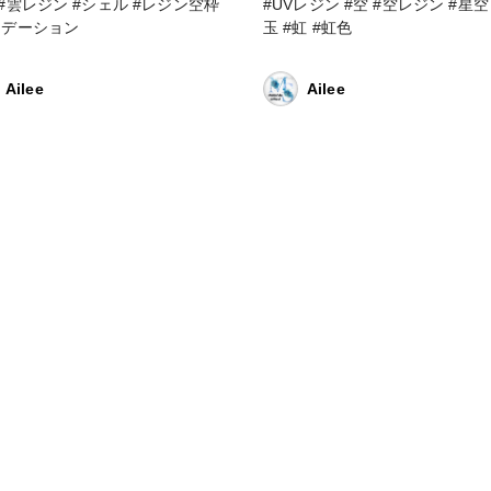
 #雲レジン #シェル #レジン空枠
#UVレジン #空 #空レジン #星空 #空
ラデーション
玉 #虹 #虹色
Ailee
Ailee