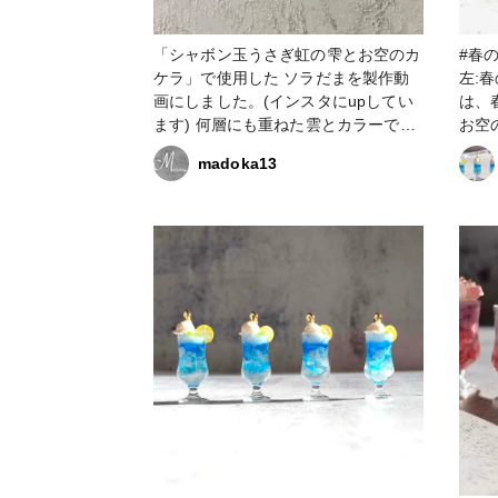
「シャボン玉うさぎ虹の雫とお空のカ
#春の作
ケラ」で使用した ソラだまを製作動
左:
画にしました。(インスタにupしてい
は、
ます) 何層にも重ねた雲とカラーで奥
お空
行きを出しました。 #アクセサリー部
粘土
madoka13
#ピアス #イヤリング #ソラだま #空
は星
レジン
のレ