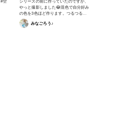
シリーズの前に作っていたのですが、
やっと撮影しました😂混色で自分好み
の色を3色ほど作ります。つるつるピ
カピカなので、どんなに角度を変えて
みなごろう♪
もライトが映り込んでしまう難しい作
品📸平たいので胸元で安定しますしま
す❣ #アクセサリー部 #ネックレス #
空レジン #空好き#雲レジン #彩りの
空