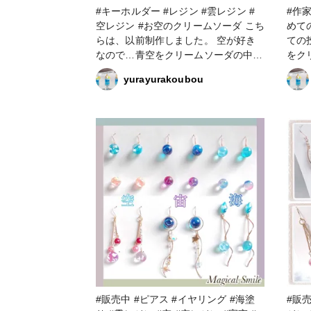
#キーホルダー #レジン #雲レジン #
#作家
空レジン #お空のクリームソーダ こち
めての投稿 #雲レ
らは、以前制作しました。 空が好き
ての
なので…青空をクリームソーダの中に
をク
閉じ込めました、お空のクリームソー
た。
yurayurakoubou
ダです。
#販売中 #ピアス #イヤリング #海塗
#販売中 #ピアス #イ