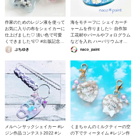
作家のためのレジン液を使って
海をモチーフに シェイカーチ
お気に入りの布をシェイカーに
ャームを作りました✨ 自作加
仕上げました♡ 淡い色で可愛
工花材やパールやフォログラム
くできました🫧‪‎🤍 #出版記念レ
などを入れ ハーバリウムオイ
ジン作品コンテスト #レジン #
ルを注いでいます♡ ゆっくり
ぷちゆき
naco_paint
キーホルダー #シェイカーチャ
と中身が動いて 可愛く仕上が
ーム
りました😊 #海の作品コンテス
ト2022 #UVレジン #シェイカ
ーチャーム #加工花材 #ハーバ
リウムオイル
メルヘンサックシェイカー #レ
くまちゃんのミルクティーの空
ジン作品コンテスト2022 #シ
の下でティータイム #レジン作