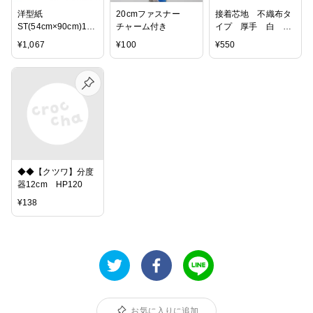
洋型紙
20cmファスナー
接着芯地 不織布タ
ST(54cm×90cm)10
チャーム付き
イプ 厚手 白 サ
番(薄手)
ンコッコー 清原
¥
1,067
¥
100
¥
550
◆◆【クツワ】分度
器12cm HP120
¥
138
お気に入りに追加