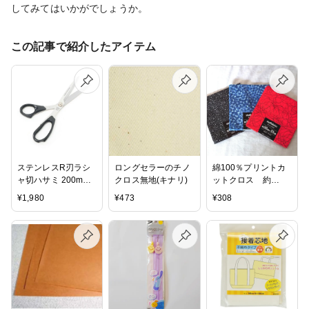
してみてはいかがでしょうか。
この記事で紹介したアイテム
ステンレスR刃ラシ
ロングセラーのチノ
綿100％プリントカ
ャ切ハサミ 200mm
クロス無地(キナリ)
ットクロス 約
｜ハサミ はさみ 鋏
50cm×35cm
¥
1,980
¥
473
¥
308
布用 布 裁ちばさみ
裁ちバサミ 裁ちはさ
み裁ちハサミ 布切ば
さみ 布切バサミ 布
切り ステンレス 日
本製 国産 20cm
200mm トーカイ