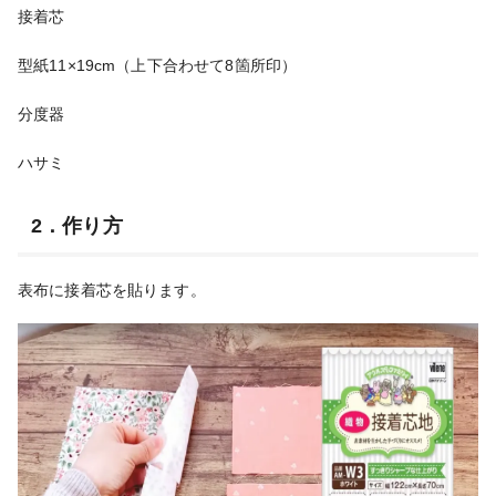
接着芯
型紙11×19cm（上下合わせて8箇所印）
分度器
ハサミ
2．作り方
表布に接着芯を貼ります。