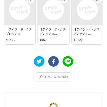
Caddy
【テイラードエクス
【テイラードエクス
【テイラードエクス
プレッショ
プレッショ
プレッショ
ン/Taylored
ン/Taylored
ン/Taylored
¥
2,420
¥
660
¥
1,320
Expressions】ミニ
Expressions】カラ
Expressions】ブラ
ブラシ-Te Bitty
ーラベルステッカー
シ-Te Black & White
Blender Brushes
- Blender Brush
Blender Brushes
Create Color Labels
お気に入りに追加