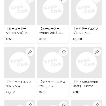
【ヒーローアー
【ヒーローアー
【テイラードエクス
ツ/Hero Arts】スタ
ツ/Hero Arts】スタ
プレッショ
ンプインクパッド(シ
ンプインクパッド(シ
ン/Taylored
¥
858
¥
858
¥
6,380
ャドウインク) -
ャドウインク) -
Expressions】ブラ
Bubble Gum
Butter Bar
シ-Te Blender
Brushes
【テイラードエクス
【テイラードエクス
【ティムホルツ/Tim
プレッショ
プレッショ
Holtz】Distress
ン/Taylored
ン/Taylored
Oxide -ディストレ
¥
2,750
¥
935
¥
880
Expressions】収納
Expressions】ステ
ス・オキサイドイン
ケース-Te Blender
ンシル - Wavy Stripe
クパッド - Kitsch
Brushes Storage
Flamingo