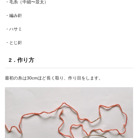
・毛糸（中細〜並太）
・編み針
・ハサミ
・とじ針
2．作り方
最初の糸は30cmほど長く取り、作り目をします。