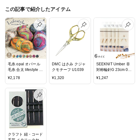
この記事で紹介したアイテム
毛糸 opal オパール
DMC はさみ クジャ
SEEKNIT Umber 非
毛糸 合太 lifestyle ラ
クモチーフ U1039
対称輪針G 23cm 0
イフスタイル 6-fach
号・1号・2号・3
¥
2,178
¥
1,320
¥
1,247
輸入 ドイツ ソック
号・4号・5号｜ミニ
ヤーン 靴下 秋冬毛
輪針 編針 あみ針 靴
糸 かぎ針 棒針 ニッ
下 手袋 KA 近畿編針
ト 手編み 編み物 レ
あみもの ニット 竹
ディース ハンドメイ
編針 硬質竹 日本製
ド 帽子 マフラー ス
ヌード ストール
クラフト 紐・コード