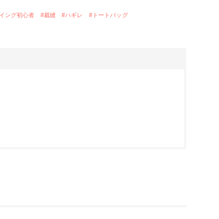
イング初心者
#
裁縫
#
ハギレ
#
トートバッグ