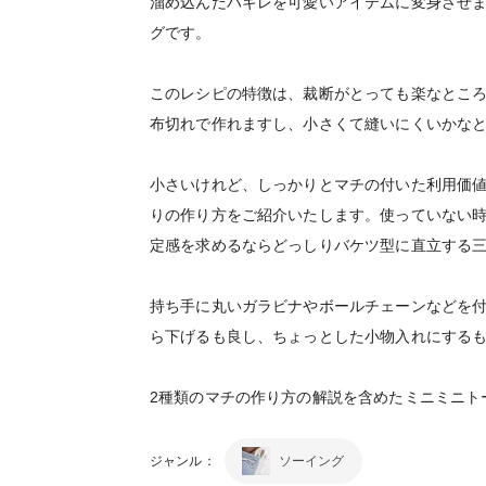
溜め込んだハギレを可愛いアイテムに変身させ
グです。
このレシピの特徴は、裁断がとっても楽なところ。
布切れで作れますし、小さくて縫いにくいかな
小さいけれど、しっかりとマチの付いた利用価値
りの作り方をご紹介いたします。使っていない
定感を求めるならどっしりバケツ型に直立する
持ち手に丸いガラビナやボールチェーンなどを
ら下げるも良し、ちょっとした小物入れにする
2種類のマチの作り方の解説を含めたミニミニ
ジャンル：
ソーイング