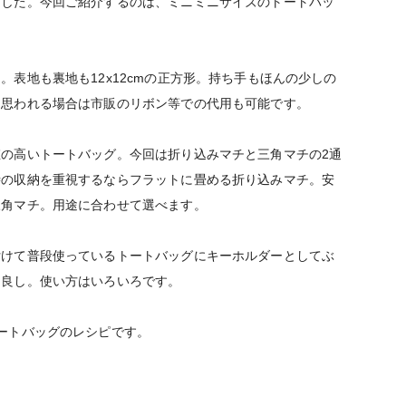
ました。今回ご紹介するのは、ミニミニサイズのトートバッ
表地も裏地も12x12cmの正方形。持ち手もほんの少しの
と思われる場合は市販のリボン等での代用も可能です。
の高いトートバッグ。今回は折り込みマチと三角マチの2通
時の収納を重視するならフラットに畳める折り込みマチ。安
三角マチ。用途に合わせて選べます。
付けて普段使っているトートバッグにキーホルダーとしてぶ
も良し。使い方はいろいろです。
トートバッグのレシピです。