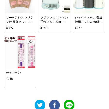
リーベアレス メリケ
フジックス ファイン
シャッペスパン 普通
ン針 長短セット 10
手縫い糸 100m | 手
地用ミシン糸 60番
本入り｜Liebe alles
芸 裁縫 洋裁 ソーイ
200m 白・黒・生成 |
¥
385
¥
198
¥
277
ソーイング 裁縫 道
ング ハンドメイド
ミシン糸 服飾資材
具 ツール 日本製 国
普通地用 糸 スパン
産 針 手縫い針 手ぬ
糸 ソーイング ハン
い針
ドメイド クラフト
手作り
チャコペン
¥
245