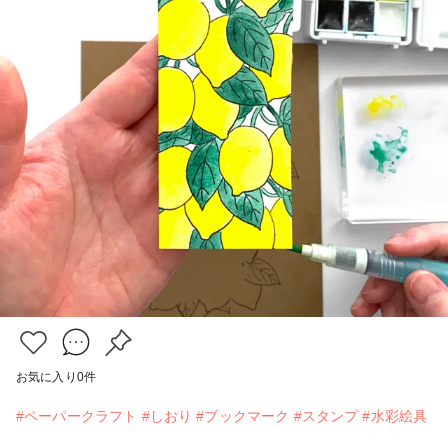
お気に入り
0
件
#ペーパークラフト
#しおり
#ブックマーク
#スタンプ
#水彩絵具