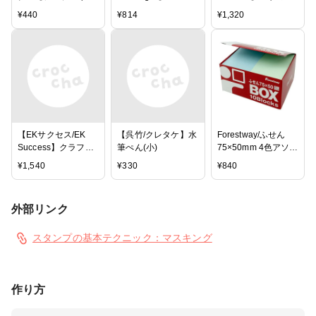
貼ってはがせる仮止
イバル・スタンプイ
SMALL PRECISION
¥
440
¥
814
¥
1,320
めテープ/本体
ンクパッド - Jet
SCISSOR
Black
【EKサクセス/EK
【呉竹/クレタケ】水
Forestway/ふせん
Success】クラフト
筆ぺん(小)
75×50mm 4色アソー
パンチ - HEAVY
ト 10冊【ココデカ
¥
1,540
¥
330
¥
840
DUTY PUNCH
ウ】
.125IN CIRCLE
外部リンク
スタンプの基本テクニック：マスキング
作り方