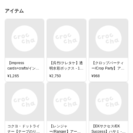
アイテム
【impress
【呉竹/クレタケ】透
【クロップパーティ
cards+crafts/インプ
明水彩ボックス - 12
ー/Crop Party】アク
レス カードアンドク
色
リルブロック
¥
1,265
¥
2,750
¥
968
ラフト】ウッドスタ
（3.25×4.25イン
ンプ -LEMONS
チ）
コクヨ・ドットライ
【レンジャ
【EKサクセス/EK
ナー【テープのり】
ー/Ranger】アーカ
Success】ハサミ -