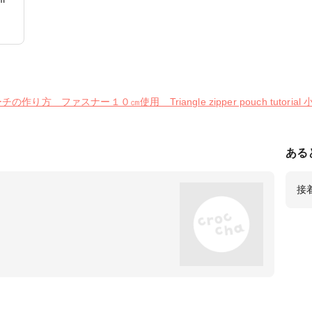
スナ
付 チ
フト
 ファスナー１０㎝使用 Triangle zipper pouch tutori
ある
接