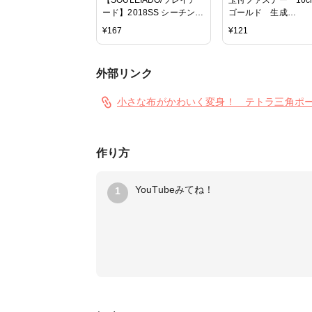
ード】2018SS シーチング
ゴールド 生成
SLF-68-B
3MG−801−10【ファ
¥
167
¥
121
ー スライダー 玉
ャーム 手芸 クラ
ネコポス便対応】
外部リンク
小さな布がかわいく変身！ テトラ三角ポーチの作り方
作り方
YouTubeみてね！
1