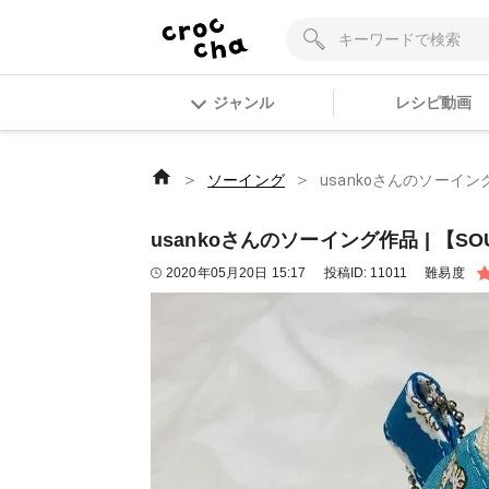
ジャンル
レシピ動画
＞
＞
ソーイング
usankoさんのソーイング作
usankoさんのソーイング作品 | 【SOU
2020年05月20日 15:17
投稿ID:
11011
難易度