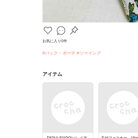
お気に入り
0
件
#バック・ポーチ
#ソーイング
アイテム
【SOULEIADO/ソレイア
玉付ファスナー 10