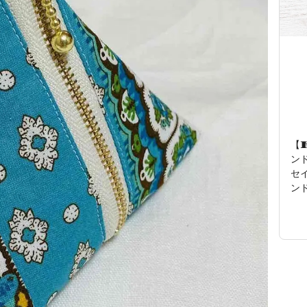
【
ン
セ
ン