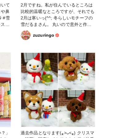
巻いて
2月ですね。私が住んでいるところは
目や鼻
比較的温暖なところですが、それでも
雪
2月は寒いっ(^^; 冬らしいモチーフの
テスト
雪だるまさん。 丸いので意外と作り
やすいです。 #粘土 #デコパーツ #
zuzuringo
雪だるま
い？」
過去作品となります(⁎˃ᴗ˂⁎) クリスマ