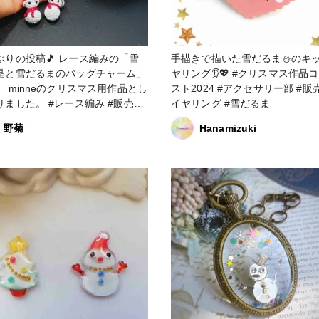
ぶりの投稿🎵 レース編みの「雪
手描きで描いた雪だるま⛄️のキ
晶と雪だるまのバッグチャーム」
ヤリング👂️💖 #クリスマス作品コンテ
。 minneのクリスマス用作品とし
スト2024 #アクセサリー部 #販売中 #
。 #レース編み #販売中
イヤリング #雪だるま
の結晶 #雪だるま #バッグチャー
野菊
Hanamizuki