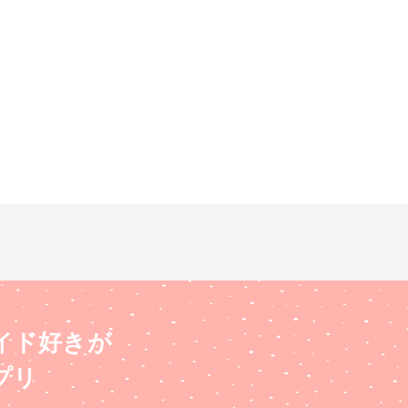
イド好きが
プリ