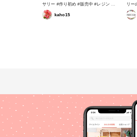
サリー #作り初め #販売中 #レジン #
リー
新春投稿キャンペーン
作り
kaho15
（レ