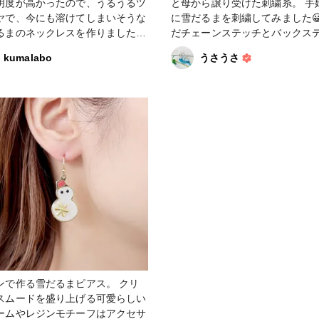
明度が高かったので、うるうるツ
と母から譲り受けた刺繍糸。 手
ます。 様々な使い方で長くご使
ヤで、今にも溶けてしまいそうな
に雪だるまを刺繍してみました😀
ただける作品となっております。
るまのネックレスを作りました☃︎
だチェーンステッチとバックス
YOHARAさんのレジン液はどれも使
しかできないけど、新しいこと
 #雪だるま #スチームパンク
kumalabo
うさうさ
た事がありますが、今回使用した
するのはドキドキワクワクして
in Lab は透明度と硬化の速さには
です💕 #雪だるま
 ˙꒳​˙ ) 以下、使用した感
↓↓↓ 【色味】透明度高め
度】サラサラ 【硬さ】ハード
泡】出来にくい(出来ても爪楊枝
単に潰せます) 【発色】混ざり
硬化不良なし 【におい】少なめ※
差あります 【硬化時間】早い
り･収縮】なし(半透明のモール
稿
ンで作る雪だるまピアス。 クリ
スムードを盛り上げる可愛らしい
ームやレジンモチーフはアクセサ