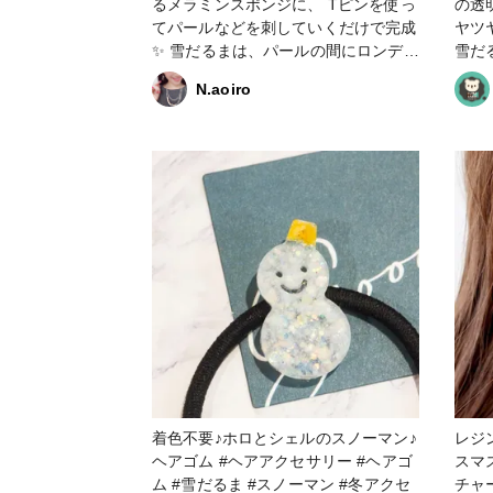
るメラミンスポンジに、 Tピンを使っ
の透
でき
てパールなどを刺していくだけで完成
ヤツ
用い
✨ 雪だるまは、パールの間にロンデル
雪だ
#クリスマス作品コンテスト2022 #販
を挟んでいます⛄️ 冬が終わったら分
KI
売中
N.aoiro
解して、パーツは他のものに使う予定
用し
です🎀 #雪だるま #冬 #簡単 #インテ
Res
リア #パール
驚きましたΣ(
想になります
【粘
【気
で簡
〇、
個人
【反
ド) #ネックレス #雪だるま #はじめて
の投
着色不要♪ホロとシェルのスノーマン♪
レジ
ヘアゴム #ヘアアクセサリー #ヘアゴ
スマ
ム #雪だるま #スノーマン #冬アクセ
チャ