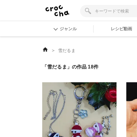
ジャンル
レシピ動画
＞
雪だるま
「雪だるま」の作品 18件