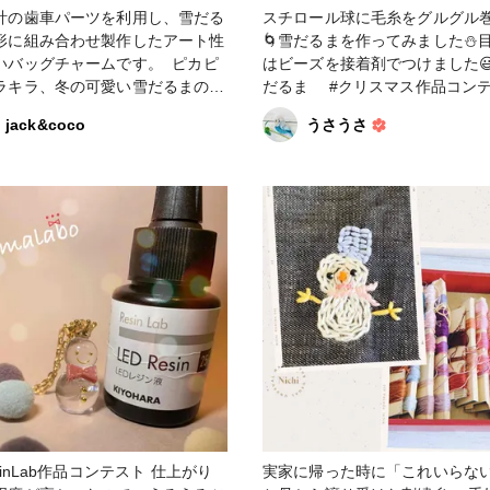
計の歯車パーツを利用し、雪だる
スチロール球に毛糸をグルグル
形に組み合わせ製作したアート性
🌀雪だるまを作ってみました⛄️
いバッグチャームです。 ピカピ
はビーズを接着剤でつけました😃 #
ラキラ、冬の可愛い雪だるまのボ
だるま #クリスマス作品コン
と片目にブルーのスワロフスキー
2022
jack&coco
うさうさ
用しました。 背景には雪の結晶
りばめ、明るい作品に仕上げてい
。 寒い冬のお友達にとして、雪
まと一緒におでかけしませんか。
の細かい金属パーツとたっぷり
ジンを使用しています。 持ち運
アートとして制作しております。
めの作品ですのでバッグチャーム
勧めですが、オプションでキーホ
ーに変更可能です。 使用例と致
して、壁に引っ掛ける等インテリ
してお楽しみいただけます。 ク
マスにはツリーのオーナメントと
も存在感を放ちます。 また、重
のある作品ですので、金具を取り
inLab作品コンテスト 仕上がり
実家に帰った時に「これいらな
とペーパーウェイトとしても使用