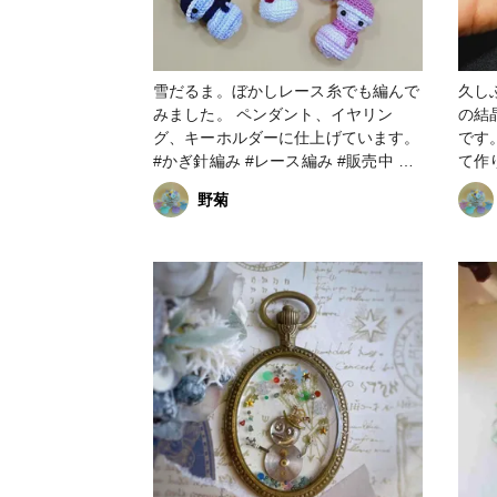
雪だるま。ぼかしレース糸でも編んで
久し
みました。 ペンダント、イヤリン
の結
グ、キーホルダーに仕上げています。
です
#かぎ針編み #レース編み #販売中
て作りました
#雪だるま #アクセサリー
#雪
野菊
ム