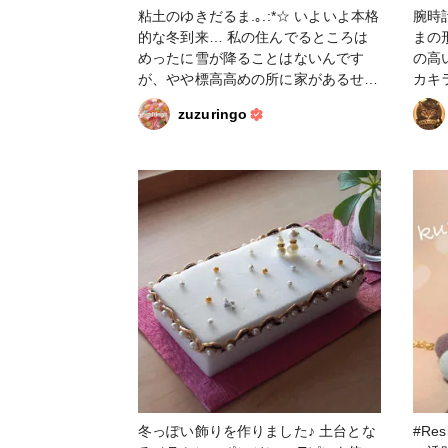
粘土のゆきだるま.｡.:*☆ いよいよ本格
腕時
的な冬到来… 私の住んでるところは
まの
めったに雪が降ることはないんです
の高
が、やや標高高めの所に家があるせい
カキ
か寒いです… でもやっぱり冬には冬
タン
zuzuringo
らしいアイテムで季節を感じたい！
を使
ということで雪だるまです。 材料も
を散
道具も少なめなのでオススメです。
ます
マガジンに作り方が掲載されておりま
だる
すのでよろしければお試し下さい^ ^ #
沢山
粘土 #作り方 #雪だるま
のレ
べる
大き
がお
ルダ
しま
アと
リス
して
厚感
冬っぽい飾りを作りました♪ 土台とな
#Res
外す