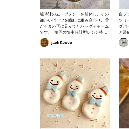
腕時計のムーブメントを解体し、その
白プ
細かいパーツを繊細に組み合わせ、雪
ツリ
だるまの形に見立てたバッグチャーム
グパ
です。 楕円の懐中時計型レジン枠の
と装飾して
中に雪が舞う様子をイメージした華や
ラ板
jack&coco
かなホログラムと歯車パーツで出来た
ー
雪だるまが戯れている姿を描いていま
す。 背面は透明ですので裏表どちら
からでも無機質な歯車パーツから愛着
のある可愛らしい雪だるまを楽しむこ
とができます。 持つ人にほのぼのと
した冬の幸せが広がりますように。 #
クリスマス作品コンテスト2023 #レジ
ン #雪だるま