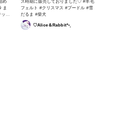
始め
ス時期に販売しておりました♡ #羊毛
 ま
フェルト #クリスマス #プードル #雪
テッチ
だるま #柴犬
に挑戦
♡Alice＆Rabbit*॰˳
楽しい