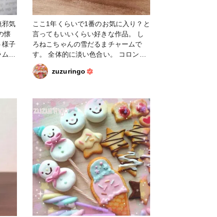
無邪気
ここ1年くらいで1番のお気に入り？と
言ってもいいくらい好きな作品。 し
う様子
ろねこちゃんの雪だるまチャームで
ラムと
す。 全体的に淡い色合い。 コロンと
戯れて
したフォルムがとっても可愛い。 で
zuzuringo
透明
も淡いがゆえに？撮るとピンぼけして
機質な
しまう(⌒-⌒; ) #粘土 #雪だるま
らしい
 #