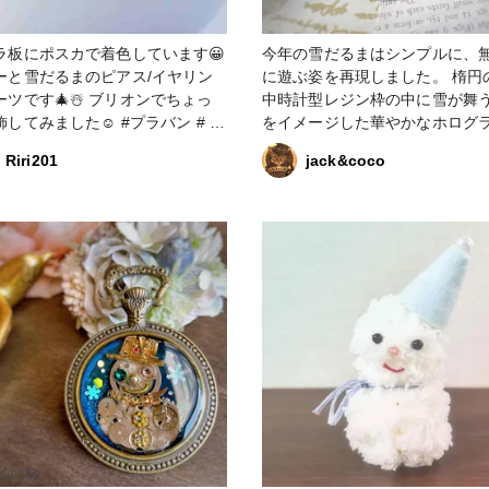
ラ板にポスカで着色しています😀
今年の雪だるまはシンプルに、
ーと雪だるまのピアス/イヤリン
に遊ぶ姿を再現しました。 楕円の懐
ーツです🎄☃️ ブリオンでちょっ
中時計型レジン枠の中に雪が舞
みました☺️ #プラバン # プ
をイメージした華やかなホログ
 #ツリー #雪だるま #アクセサリ
歯車パーツで出来た雪だるまが
Riri201
jack&coco
いる姿を描いています。 背面は
ですので裏表どちらからでも無
歯車パーツから愛着のある可愛
雪だるまを楽しむことができます。
レジン #雪だるま