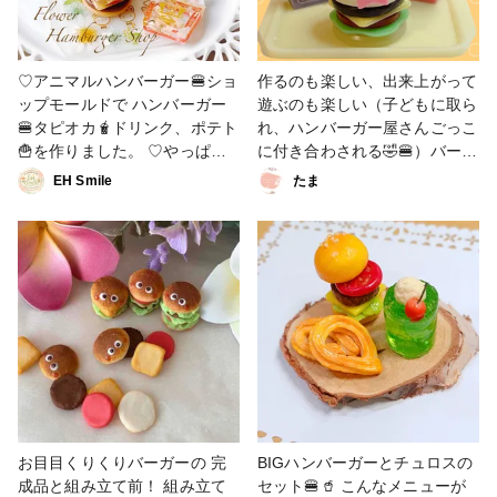
♡アニマルハンバーガー🍔ショ
作るのも楽しい、出来上がって
ップモールドで ハンバーガー
遊ぶのも楽しい（子どもに取ら
🍔タピオカ🧋ドリンク、ポテト
れ、ハンバーガー屋さんごっこ
🍟を作りました。 ♡やっぱり
に付き合わされる🤣🍔）バーガ
EH Smileなので、お花をいっ
ーショップモールドでした☺️ #
EH Smile
たま
ぱい使ったバーガー🍔作りまし
レジン #ごっこ遊び #ハンバー
た🤣 #ハンバーガー
ガー
お目目くりくりバーガーの 完
BIGハンバーガーとチュロスの
成品と組み立て前！ 組み立て
セット🍔🥤 こんなメニューが