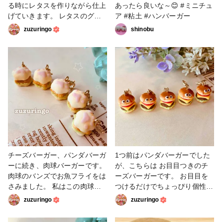
る時にレタスを作りながら仕上
あったら良いな～😊 #ミニチュ
げていきます。 レタスのグリ
ア #粘土 #ハンバーガー
ーンが入ると一気に鮮やか 美
zuzuringo
shinobu
味しそうに見えます。 #粘土
#ハンバーガー
チーズバーガー、パンダバーガ
1つ前はパンダバーガーでした
ーに続き、肉球バーガーです。
が、こちらは お目目つきのチ
肉球のバンズでお魚フライをは
ーズバーガーです。 お目目を
さみました。 私はこの肉球バ
つけるだけでちょっぴり個性的
ーガーがお気に入りです^_^ バ
な印象に。 具材はパンダバー
zuzuringo
zuzuringo
ーガーは写真を撮るのが少し難
ガーと一緒ですが、バンズが違
しい… 上から撮ると具材が見
うと全く別物になりますね。 #