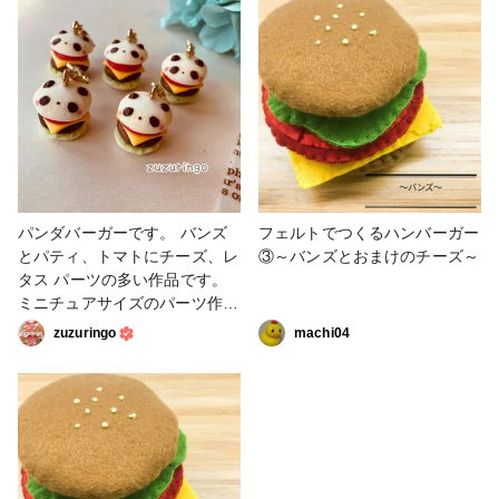
えにくく、 具材が見えるよう
粘土 #ハンバーガー
に撮るとバンズがよく見えな
い… #粘土 #ハンバーガー #
ミニチュア
パンダバーガーです。 バンズ
フェルトでつくるハンバーガー
とパティ、トマトにチーズ、レ
③～バンズとおまけのチーズ～
タス パーツの多い作品です。
ミニチュアサイズのパーツ作り
は細かい作業ではあるものの、
zuzuringo
machi04
楽しいです。 積み上げていく
と見事にハンバーガー！ 美味
しそうです。 #粘土 #ハンバ
ーガー #フェイクフード