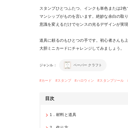
スタンプひとつふたつ、インクも単色または2色
マンシップがものを言います。絶妙な余白の取
意識を変えるだけでセンスの光るデザインが
道具に頼るのもひとつの手です。初心者さんも
大胆ミニカードにチャレンジしてみましょう
ジャンル：
ペーパー クラフト
#
カード
#
スタンプ
#
ハロウィン
#
スタンプツール
目次
1．材料と道具
2．作り方