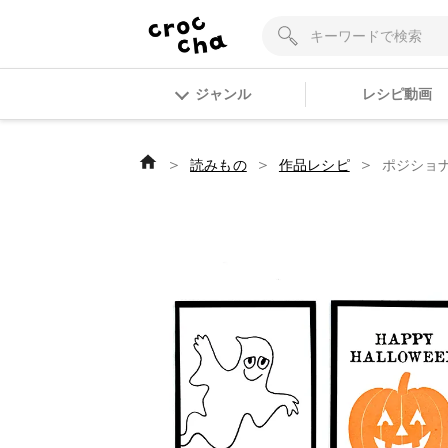
ジャンル
レシピ動画
＞
＞
＞
読みもの
作品レシピ
ポジショ