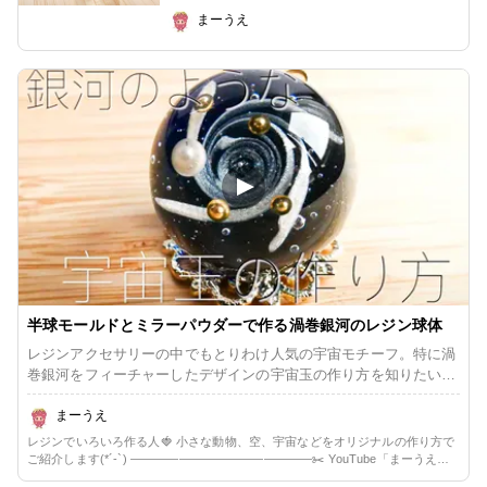
まーうえ
半球モールドとミラーパウダーで作る渦巻銀河のレジン球体
レジンアクセサリーの中でもとりわけ人気の宇宙モチーフ。特に渦
巻銀河をフィーチャーしたデザインの宇宙玉の作り方を知りたいと
いう方が多いようです。 ここでは半球を2つ作り、後で合わせてま
ん丸の球体になる方法をご紹介いたします。綺麗な渦巻を表現する
まーうえ
ための材料選びやコツなどもお届けいたします。 100円ショップで
レジンでいろいろ作る人🍓 小さな動物、空、宇宙などをオリジナルの作り方で
ほとんど揃いますので、レジン初心者の方にも気軽に挑戦していた
ご紹介します(*´-`) ———————————————✂️ YouTube「まーうえの
だけます。
レジン工房」