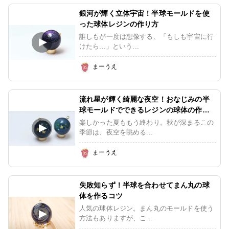
銀河が輝く立体宇宙！半球モールドを使
った球体レジンの作り方
誰しもが一度は想像する、「もしも宇宙に行
けたら...」という...
まーうえ
流れ星が輝く綺麗な夜空！おなじみの半
球モールドでできるレジンの球体の作り
方
楽しかった夏ももう終わり。秋が深まるこの
季節は、夜空を眺める...
まーうえ
失敗知らず！半球を合わせてまん丸の球
体を作るコツ
人気の球体レジン。まん丸のモールドを使う
方法もありますが、こ...