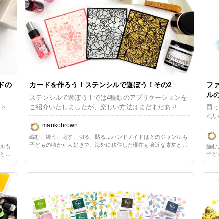
販の
入
着袋
ドの
カードを作ろう！ステンシルで遊ぼう！その2
フ
ル
ステンシルで遊ぼう！では4種類のアプリケーションを
ット
ご紹介いたしましたが、楽しい方法はまだまだありま
買っ
、上
す！今日はちょっぴり上級編の、スプレーインクとエ
れい
市販
ンボシングペーストを使ったステンシルです。
marikobrown
フル
、ペ
景
編む、縫う、刺す、切る、貼る…ハンドメイドはどのジャンルも
ペー
イヤ
子どもの頃から大好きで、海外に移住した現在も身近な素材と簡
ンルも
編む
り取
単な方法を用いた手作りのある生活を楽しんでいます。長らくペ
用編
材と簡
子ど
ーパークラフト一辺倒だったので、ただ今少しずつリハビリ中。
な形
らくペ
ティ
単な
毛糸や布に囲まれる暮らしの心地よさを改めて満喫しています。
リ中。
ーパ
ても
いと
ます。
毛糸
切り
通の
てア
ン