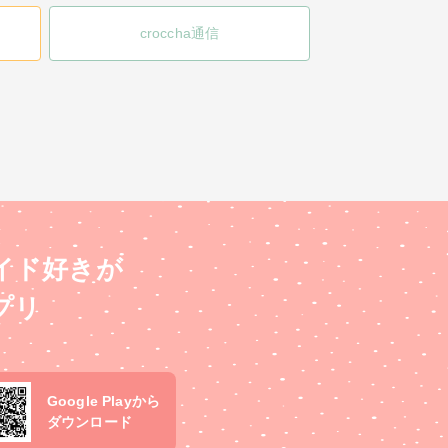
croccha通信
イド好きが
プリ
Google Playから
ダウンロード