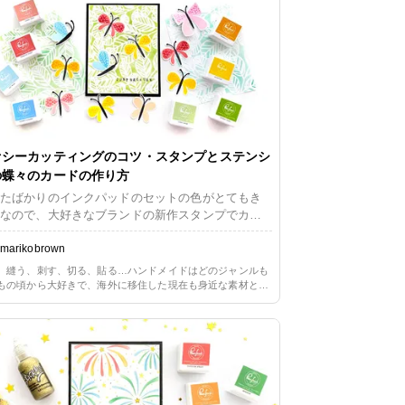
赤ちゃんロンパースにどうぶつさんのデザインを
れたりして楽しんでいました。 ここでは小さな巾
にデザインを入れる方法でご説明いたします
ァシーカッティングのコツ・スタンプとステンシ
の蝶々のカードの作り方
たばかりのインクパッドのセットの色がとてもき
なので、大好きなブランドの新作スタンプでカラ
な蝶々を大量生産！ふんわり仕上げた葉っぱの背
に飛ばせて、カジュアルなカードにしました。 レ
marikobrown
リングスタンプとステンシルを組み合わせた、応
、縫う、刺す、切る、貼る…ハンドメイドはどのジャンルも
です。形に沿ってハサミで切り取るファシーカッ
もの頃から大好きで、海外に移住した現在も身近な素材と簡
ング（fussy cutting）のコツも合わせてお伝えした
方法を用いた手作りのある生活を楽しんでいます。長らくペ
ークラフト一辺倒だったので、ただ今少しずつリハビリ中。
思います。
や布に囲まれる暮らしの心地よさを改めて満喫しています。