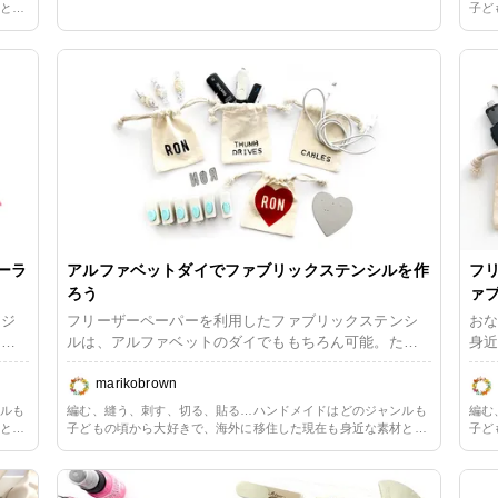
私も
手作りするのがいちばん！パスポートサイズのノート
単な方法を用いた手作りのある生活を楽しんでいます。長らくペ
材と簡
子ど
ーパークラフト一辺倒だったので、ただ今少しずつリハビリ中。
ーコ
らくペ
ブックカバーが思ったより簡単に出来たので、クリア
単な
毛糸や布に囲まれる暮らしの心地よさを改めて満喫しています。
リ中。
ーパ
にし
ポケットの寸法でも作ってみました。 作り方はノート
ます。
毛糸
ブックカバーとほぼ同じですが、一部変更し、また、
がに
無地のリネンにステンシルで模様を入れるところから
うだ
始めたので、改めて作り方を書きました。クロパダイ
グの
ルでは届かない位置にアイレットをつける方法もご紹
イル
介しています。
なっ
ン先
ース
ーク
ーラ
アルファベットダイでファブリックステンシルを作
フ
っそ
ろう
ァ
ンジ
フリーザーペーパーを利用したファブリックステンシ
おな
さま
ルは、アルファベットのダイでももちろん可能。ただ
身近
今日
し、パンチと違ってそのままではステンシルにはなり
方
のデ
ません。「A」の三角や「O」の楕円など、真ん中のピ
marikobrown
ーパ
シと
ースが切り離されてしまうからです。 アイロンする
ラフ
ンルも
編む、縫う、刺す、切る、貼る…ハンドメイドはどのジャンルも
編む
手早
時の注意点やコツなどをご紹介したいと思います。
文字
材と簡
子どもの頃から大好きで、海外に移住した現在も身近な素材と簡
子ど
単な
らくペ
単な方法を用いた手作りのある生活を楽しんでいます。長らくペ
小
単な
リ中。
ーパークラフト一辺倒だったので、ただ今少しずつリハビリ中。
ーパ
味で
の内
ます。
毛糸や布に囲まれる暮らしの心地よさを改めて満喫しています。
毛糸
得な
イニ