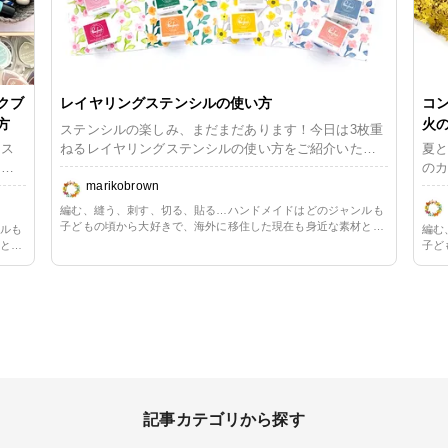
クブ
レイヤリングステンシルの使い方
コ
方
火
ステンシルの楽しみ、まだまだあります！今日は3枚重
、ス
ねるレイヤリングステンシルの使い方をご紹介いたし
夏と
など
ます。
のカ
薄い
marikobrown
ドス
模様
カ
編む、縫う、刺す、切る、貼る…ハンドメイドはどのジャンルも
 イ
敵で
子どもの頃から大好きで、海外に移住した現在も身近な素材と簡
ンルも
編む
シ、
単な方法を用いた手作りのある生活を楽しんでいます。長らくペ
ジに
材と簡
子ど
ーパークラフト一辺倒だったので、ただ今少しずつリハビリ中。
。そ
らくペ
ル
単な
毛糸や布に囲まれる暮らしの心地よさを改めて満喫しています。
リ中。
ーパ
ザイ
ける
ます。
毛糸
分け
ま
記事カテゴリから探す