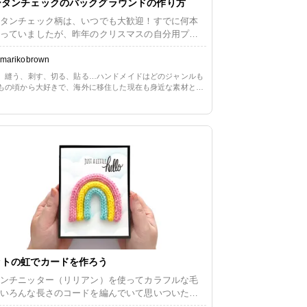
ータンチェックのバックグラウンドの作り方
タンチェック柄は、いつでも大歓迎！すでに何本
っていましたが、昨年のクリスマスの自分用プレ
トにスコットランドのお店からウールのマフラー
トールを購入。絞り切れなくて、一気に4本も増や
marikobrown
ました。 ペーパークラフトに取り入れるの
、縫う、刺す、切る、貼る…ハンドメイドはどのジャンルも
好きです。でもスクラップブッキング向けのコレ
もの頃から大好きで、海外に移住した現在も身近な素材と簡
ョンにタータンチェックのパターンペーパーが含
方法を用いた手作りのある生活を楽しんでいます。長らくペ
ークラフト一辺倒だったので、ただ今少しずつリハビリ中。
ていると、「いつかの特別な機会に」と使わずに
や布に囲まれる暮らしの心地よさを改めて満喫しています。
にしまい込んでしまう癖があります。勿体無くて
す。 もしも気軽に自作できるなら、どん
作ってどんどん使いたい！スタンプやステンシル
る場合はインクも選べるので、色も自由自在で
チェック
ーンの背景の作り方をご紹介いたします。
ットの虹でカードを作ろう
ンチニッター（リリアン）を使ってカラフルな毛
いろんな長さのコードを編んでいて思いついたの
虹のデザイン。贈り物に添えるカードが必要だっ