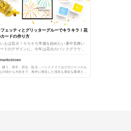
ンフェッティとグリッターグルーでキラキラ！花
のカードの作り方
いえば花火！そろそろ準備を始めたい暑中見舞い
ードのデザインに、今年は花火のバックグラウン
タンプとレイヤリングステンシルを選びました。
ラフルなインクでそのまま仕上げてももちろん素
marikobrown
すが、キラキラを加えてさらに花火っぽいイメー
、縫う、刺す、切る、貼る…ハンドメイドはどのジャンルも
。キラキラには、コンフェッティとグリッターグ
もの頃から大好きで、海外に移住した現在も身近な素材と簡
ーを使います。 小さなパーツをペーパーに貼り付
方法を用いた手作りのある生活を楽しんでいます。長らくペ
ークラフト一辺倒だったので、ただ今少しずつリハビリ中。
際に便利なツールもご紹介いたします。
や布に囲まれる暮らしの心地よさを改めて満喫しています。