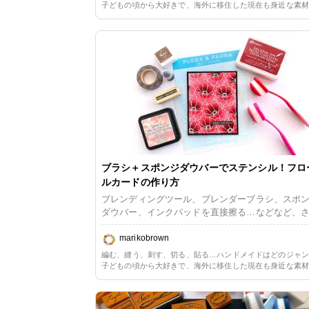
され、それはそれは上品で華やかなな雰囲気に。
子どもの頃から大好きで、海外に移住した現在も身近な素
ゴールドやローズのフォイル加工が入ったペーパ
単な方法を用いた手作りのある生活を楽しんでいます。長
ーパークラフト一辺倒だったので、ただ今少しずつリハビ
レクションを好んで選び、アルバムの台紙や飾り
毛糸や布に囲まれる暮らしの心地よさを改めて満喫してい
たものでした。 マシンを買って自作するのも魅力でし
たが、とても大きくて収納の場所も取るし、さす
12インチもの大物にチャレンジすることはなさそ
ったので、私は手軽なハンドツールでフォイリン
真似事を楽しみました。加熱されたペン先でフォ
をなぞって転写させる、乾電池式のものでした。 何年
か経て、同じブランドから新作が登場。スリムに
て、見た目もうんとおしゃれになって、しかもペ
の太さにオプションもある、フォイルクイルフリ
タイルペンというものです。また積極的にペーパ
ブラシ＋スポンジダウバーでステンシル！フロ
ラフトにフォイリングを取り入れたいと思い、さ
ルカードの作り方
くトライしてみました。
ブレンディングツール、ブレンダーブラシ、スポ
ダウバー、インクパッドを直接擦る…などなど、
ざまなアプリケーション方法のあるステンシル。
はブラシとスポンジダウバーを組み合わせたお花
marikobrown
ザインのステンシルのカードを作ります。 ブラ
編む、縫う、刺す、切る、貼る…ハンドメイドはどのジャ
スポンジダウバーそれぞれの長所を活かすので、
子どもの頃から大好きで、海外に移住した現在も身近な素
く仕上がるのに美しい奥行き感が生まれます。簡
単な方法を用いた手作りのある生活を楽しんでいます。長
ーパークラフト一辺倒だったので、ただ今少しずつリハビ
のにアーティスティックで凝った印象に。良い意
毛糸や布に囲まれる暮らしの心地よさを改めて満喫してい
労力と見た目が釣り合わない、作り手としてはお