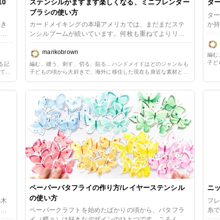
0
ステンシルがますます楽しくなる、ミニブレンダー
タ
ブラシの使い方
ター
浮き
カードメイキングの本場アメリカでは、まだまだステ
か持
ネで
ンシルブームが続いています。何枚も重ねてよりリア
ゼン
 夏
ルで複雑なイメージを作り出すレイヤーステンシルな
やス
り入
ども増え、続いているというより人気上昇中と言った
marikobrown
してしまい
編む
ね。
ほうが正しいかもしれません。 元々好きだった私も、
も大
子ど
る記
編む、縫う、刺す、切る、貼る…ハンドメイドはどのジャンルも
みま
ブレンダーブラシに出会って以来さらに頻繁にペーパ
クシ
単な
してい
子どもの頃から大好きで、海外に移住した現在も身近な素材と簡
ーパ
ークラフトに取り入れるようになりました。スポンジ
単な方法を用いた手作りのある生活を楽しんでいます。長らくペ
まれ
毛糸
ーパークラフト一辺倒だったので、ただ今少しずつリハビリ中。
ら、
のアプリケーターでは届かない隙間にもブラシの細い
大事
毛糸や布に囲まれる暮らしの心地よさを改めて満喫しています。
ンの
ブリストルでインクがつけられるため、より鮮明なイ
使えないので
ドに
メージが表現できます。濃淡もつけやすいので、高い
どん
イン
スキルを持っていなくてもニュアンスのあるステンシ
で作
チャ
ルが楽しめます。 私が愛用しているテイラードエクス
す。 2枚セットのステンシルを使ったタータン
プレションズ社のブレンダーブラシに、その後ミニサ
パタ
イズのセットが新登場。これは大は小を兼ねるタイプ
のツールかしらと購入を保留にしていましたが、レギ
ュラーサイズのブラシを使用中に「もう少しヘッドが
小さかったら」と思う場面が何度かあり、この度オー
ダーしたものが届きました。 ビッティー（bitty、「ち
ペーパーバタフライの作り方/レイヤーステンシル
ニ
っちゃい」という意味）ブレンダーブラシのご紹介で
の使い方
の木
フレ
す。
クリ
ペーパークラフトを始めたばかりの頃から、バタフラ
糸で
クリ
イ（蝶々）は好きなデザインのひとつです。ころんと
が、