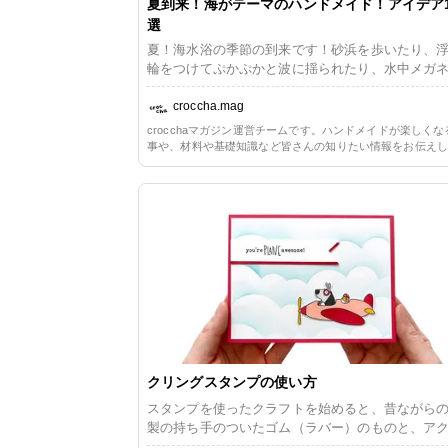
夏到来！海がテーマのハンドメイド！アイデア1
選
夏！海水浴の季節の到来です！砂浜を歩いたり、
輪をつけてぷかぷかと波に揺られたり、水中メガ
おさかなを観察したり、ボートで少し沖へ出たり…
の楽しみ方はいろいろですが、ハンドメイドに取
croccha.mag
れて夏そのものの雰囲気を楽しむのもいいですよ
crocchaマガジン運営チームです。ハンドメイドが楽しくな
そこで、海がテーマのハンドメイド作品を集めて
事や、材料や基礎知識など皆さんの知りたい情報をお伝え
した。 貝殻や砂、シーグラスなど実際に海から持って
きます。
きたアイテムを材料として取り入れるアイデアか
カニさんやクジラさんなど海の仲間たちのデザイ
ツールを用いた作品まで、今の季節のハンドメイ
ぴったりのアイデアがいっぱい！アクセサリーや
テリアなどジャンルもいろいろですので、きっと
レンジしてみたい作品が見つかります。 海テーマのハ
ンドメイドアイデア10選のご紹介です。
クリングスタンプの使い方
スタンプを使ったクラフトを始めると、昔ながら
製の持ち手のついたゴム（ラバー）のものと、ア
ルブロックに貼り付けて使うフォトポリマー製の