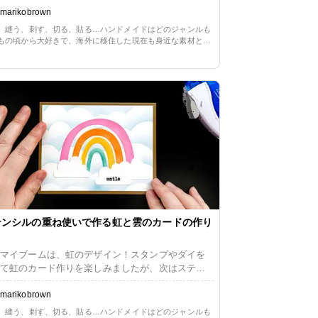
で、スタンプやダイの代わりにニットの虹をぽん
marikobrown
乗せてみました。とってもかんたんです！
、縫う、刺す、切る、貼る…ハンドメイドはどのジャンルも
もの頃から大好きで、海外に移住した現在も身近な素材と簡
方法を用いた手作りのある生活を楽しんでいます。長らくペ
ークラフト一辺倒だったので、ただ今少しずつリハビリ中。
や布に囲まれる暮らしの心地よさを改めて満喫しています。
テンシルの重ね使いで作る虹と雲のカードの作り
マイブームは、虹のデザイン！スタンプやダイを
て虹のカード作りを楽しみましたが、次はステン
ルで挑戦です。 先にステンシルした部分を覆い、
らさらに別のステンシルを入れることで奥行き
marikobrown
マスキングテクニックも使用しています。
、縫う、刺す、切る、貼る…ハンドメイドはどのジャンルも