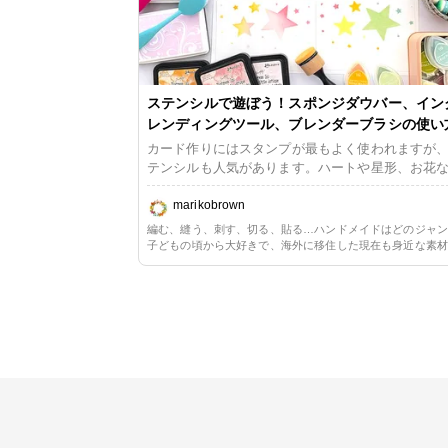
ステンシルで遊ぼう！スポンジダウバー、イン
レンディングツール、ブレンダーブラシの使い
カード作りにはスタンプが最もよく使われますが
テンシルも人気があります。ハートや星形、お花
のモチーフやアルファベットなどが切り抜かれた
シートをペーパーに乗せ、上からインクをつけて
marikobrown
を写すのがステンシル。原理はとても簡単です。
編む、縫う、刺す、切る、貼る…ハンドメイドはどのジャ
ンクのアプリケーション方法は、スポンジ、ブラ
子どもの頃から大好きで、海外に移住した現在も身近な素
スプレーなどなど、今思い付くだけでも7、8種類
単な方法を用いた手作りのある生活を楽しんでいます。長
ーパークラフト一辺倒だったので、ただ今少しずつリハビ
れぞれに長所と短所があるので、ステンシルのデ
毛糸や布に囲まれる暮らしの心地よさを改めて満喫してい
ンや用途、表現したいイメージなどに応じて使い
ています。 今日は4種類の方法をご紹介いたし
す。