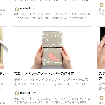
デメ
可愛くデフォルメされたモンシロチョウ、細部までエ
たの
レガントに表現されたモナークバタフライ…スタンプ
marikobrown
っと
ンルも
編む
ま
やダイ、パンチ、ステッカーなどで楽しみます。 バタ
材と簡
子ど
編む、縫う、刺す、切る、貼る…ハンドメイドはどのジャンルも
いと
らくペ
フライのデザインのクラフト用品はもう集め切ったか
単な
子どもの頃から大好きで、海外に移住した現在も身近な素材と簡
リ中。
ーパ
くあ
な？もう買い足すことはないかな？と思っていました
単な方法を用いた手作りのある生活を楽しんでいます。長らくペ
ます。
毛糸
ーパークラフト一辺倒だったので、ただ今少しずつリハビリ中。
るこ
が、このたび出会ったレイヤーステンシルは別物でし
毛糸や布に囲まれる暮らしの心地よさを改めて満喫しています。
た。今までにないタイプのディテールに感激！ 使い方
方も
をご紹介するとともに、その美しさをお伝えしたいと
思います。
使い
布製トラベラーズノートカバーの作り方
ス
方
細長くカットしたスクラップブッキングペーパーに写
年ペ
真やジャーナル（コメント）を並べてステッカーなど
今の
フォ
で飾り、冊子状になったクリアポケットに背中合わせ
使っ
流行
に入れてフォトアルバム兼ダイアリーのようなドキュ
marikobrown
シ
パタ
メントをしています。 カバーは市販のものも何冊か持
上か
編む、縫う、刺す、切る、貼る…ハンドメイドはどのジャンルも
押し
っていますが、やっぱり気に入って買った布を使って
を。
子どもの頃から大好きで、海外に移住した現在も身近な素材と簡
ンルも
編む