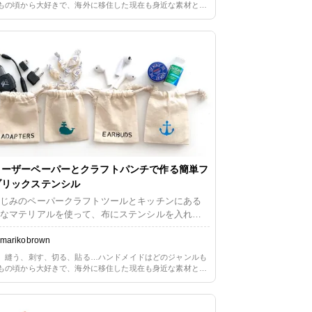
もの頃から大好きで、海外に移住した現在も身近な素材と簡
方法を用いた手作りのある生活を楽しんでいます。長らくペ
ークラフト一辺倒だったので、ただ今少しずつリハビリ中。
や布に囲まれる暮らしの心地よさを改めて満喫しています。
リーザーペーパーとクラフトパンチで作る簡単フ
ブリックステンシル
じみのペーパークラフトツールとキッチンにある
なマテリアルを使って、布にステンシルを入れる
法をご紹介いたします。 その名も「フリーザーペ
ーステンシル」。アメリカではわりと知られたク
marikobrown
トで、無地のTシャツやトートバッグなどに絵柄や
、縫う、刺す、切る、貼る…ハンドメイドはどのジャンルも
を入れ、バースデーや卒業パーティーなど個人の
もの頃から大好きで、海外に移住した現在も身近な素材と簡
規模イベントなどで使われています。 私はバッグ
方法を用いた手作りのある生活を楽しんでいます。長らくペ
ークラフト一辺倒だったので、ただ今少しずつリハビリ中。
側やタオルのヘムなどあまり目立たないところに
や布に囲まれる暮らしの心地よさを改めて満喫しています。
シャルを入れたり、友人たちへのプレゼントに市