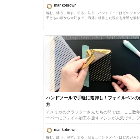
アスタンプに出会います。どちらにもメリットと
marikobrown
リットがあり、好みも分かれることでしょう。 もうひ
編む、縫う、刺す、切る、貼る…ハンドメイドはどのジャ
とつ、クリングスタンプというカテゴリーがあり
子どもの頃から大好きで、海外に移住した現在も身近な素
す。これはラバースタンプとクリアスタンプのい
単な方法を用いた手作りのある生活を楽しんでいます。長
ーパークラフト一辺倒だったので、ただ今少しずつリハビ
こ取り！市場に出回っている割合はそれほど大き
毛糸や布に囲まれる暮らしの心地よさを改めて満喫してい
りませんが、その扱いやすさを知ればファンにな
と間違いなし。私も大好きです。 ここではクリングス
タンプの利点と使い方をご説明し、カードの作り
ご紹介いたします。
ハンドツールで手軽に箔押し！フォイルペンの
方
アメリカのクラフターさんたちの間では、ここ数
ーパーにフォイル加工を施すマシンが人気です。
イル加工の入ったスクラップブッキング用品が大
し、それを追う感じで登場したように感じます。
marikobrown
ーンペーパーやステッカーの一部がキラキラに箔
編む、縫う、刺す、切る、貼る…ハンドメイドはどのジャ