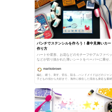
カードです。
パンチでステンシルを作ろう！暑中見舞いカー
作り方
ハートや星形、お花などのモチーフやアルファベ
などが切り抜かれた薄いシートをペーパーに乗せ
からインクをつけて模様を写すのがステンシル。
のものはほとんどがプラスチックや金属製ですが
marikobrown
ーパーでも十分ステンシルとして機能します。 
編む、縫う、刺す、切る、貼る…ハンドメイドはどのジャ
パーに鉛筆で絵を描いてカッターで形の通りに切
子どもの頃から大好きで、海外に移住した現在も身近な素
れば、お手製ステンシル！ハートや星などの単純
単な方法を用いた手作りのある生活を楽しんでいます。長
ーパークラフト一辺倒だったので、ただ今少しずつリハビ
であれば、絵心がなくてもカッターが得意でなく
毛糸や布に囲まれる暮らしの心地よさを改めて満喫してい
ステンシルが作れます。 でももっと複雑な形を
抜きたい場合は、クラフトパンチの登場です。普
ミディアムサイズのパンチ、エッジパンチ、そし
ルファベットパンチを使ってデモンストレーショ
し、暑中見舞いカードを作りたいと思います。