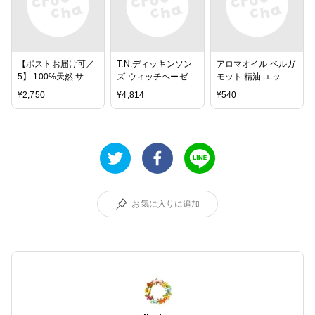
エッセンシャルオイ
ル（精油）
【ポストお届け可／
T.N.ディッキンソン
アロマオイル ベルガ
5】 100%天然 サン
ズ ウィッチヘーゼル
モット 精油 エッセ
ダルウッド オースト
アストリンジェント
ンシャルオイル
¥
2,750
¥
4,814
¥
540
ラリア・オーガニッ
473ml 3本セット 収
10ml
ク 5ml 【精油/エッセ
れん化粧水 ティーエ
ンシャルオイル/アロ
ヌディッキンソンズ
マオイル/手作り石
T.N. Dickinson's 並
鹸/手作りコスメ/ア
行輸入品
ロマテラピー】
お気に入りに追加