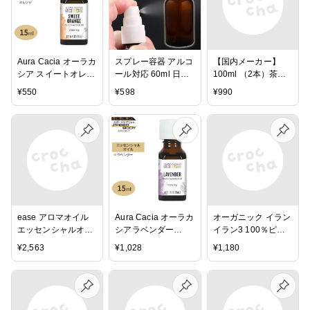
Aura Cacia オーラカ
スプレー容器 アルコ
【国内メーカー】
シア スイートオレン
ール対応 60ml 日本
100ml （2本）茶色
ジ 100％ピュア エッ
製 霧吹き 消毒用ア
のスプレー容器 コ
¥
550
¥
598
¥
990
センシャルオイル
ルコール可 ガラス製
スメ容器、化粧水、
（精油） 15ml
スプレーボトル 携帯
スプレー付き瓶、ス
遮光ビン 遮光瓶 褐
プレーボトル、スプ
色ビン 茶色ビン ガ
レー瓶、ガラスボト
ラス瓶 詰め替え容器
ル
アルコール 消毒 耐
性 携帯容器 ガラス
ボトル 60ミリリット
ル 小分け容器 手指
除菌 ハンドスプレー
ease アロマオイル
Aura Cacia オーラカ
オーガニック イラン
式 空瓶
エッセンシャルオイ
シアラベンダー
イラン3 100％ピュ
ル サンダルウッドオ
100％ピュア エッセ
アエッセンシャルオ
¥
2,563
¥
1,028
¥
1,180
ーストラリア 5ml
ンシャルオイル（精
イル 7.4ml アロマ ア
AEAJ認定精油
油） 15ml
ロマグッズ 癒しグッ
ズ エッセンシャルオ
イル 精油 イランイ
ラン サプリンクス