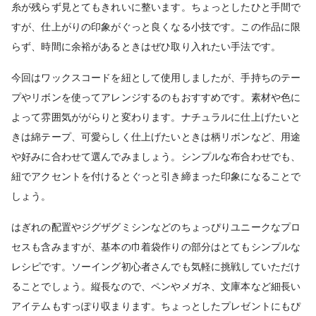
糸が残らず見とてもきれいに整います。ちょっとしたひと手間で
すが、仕上がりの印象がぐっと良くなる小技です。この作品に限
らず、時間に余裕があるときはぜひ取り入れたい手法です。
今回はワックスコードを紐として使用しましたが、手持ちのテー
プやリボンを使ってアレンジするのもおすすめです。素材や色に
よって雰囲気ががらりと変わります。ナチュラルに仕上げたいと
きは綿テープ、可愛らしく仕上げたいときは柄リボンなど、用途
や好みに合わせて選んでみましょう。シンプルな布合わせでも、
紐でアクセントを付けるとぐっと引き締まった印象になることで
しょう。
はぎれの配置やジグザグミシンなどのちょっぴりユニークなプロ
セスも含みますが、基本の巾着袋作りの部分はとてもシンプルな
レシピです。ソーイング初心者さんでも気軽に挑戦していただけ
ることでしょう。縦長なので、ペンやメガネ、文庫本など細長い
アイテムもすっぽり収まります。ちょっとしたプレゼントにもぴ