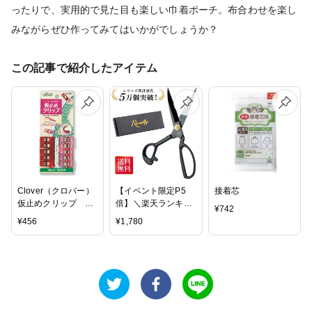
ったりで、実用的で見た目も楽しい巾着ポーチ。布合わせを楽し
みながらぜひ作ってみてはいかがでしょうか？
この記事で紹介したアイテム
Clover（クロバー）
【イベント限定P5
接着芯
仮止めクリップ 10
倍】＼楽天ランキン
¥
742
個入 22-736
グ1位／ 【送料無
¥
456
¥
1,780
料】 たちばさみ 裁
ちばさみ 裁ち鋏 洋
裁 たちばさみ 手芸
はさみ 裁縫 裁ちば
さみ 布切りはさみ
裁ちはさみ 裁縫ハサ
ミ 布 ハサミ 23.5cm