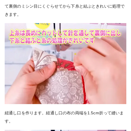
て裏側のミシン目にくぐらせてから下糸と結ぶときれいに処理で
きます。
紐通し口を作ります。紐通し口の布の両端を1.5cm折って縫いま
す。