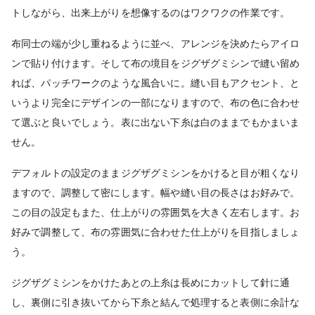
トしながら、出来上がりを想像するのはワクワクの作業です。
布同士の端が少し重ねるように並べ、アレンジを決めたらアイロ
ンで貼り付けます。そして布の境目をジグザグミシンで縫い留め
れば、パッチワークのような風合いに。縫い目もアクセント、と
いうより完全にデザインの一部になりますので、布の色に合わせ
て選ぶと良いでしょう。表に出ない下糸は白のままでもかまいま
せん。
デフォルトの設定のままジグザグミシンをかけると目が粗くなり
ますので、調整して密にします。幅や縫い目の長さはお好みで。
この目の設定もまた、仕上がりの雰囲気を大きく左右します。お
好みで調整して、布の雰囲気に合わせた仕上がりを目指しましょ
う。
ジグザグミシンをかけたあとの上糸は長めにカットして針に通
し、裏側に引き抜いてから下糸と結んで処理すると表側に余計な