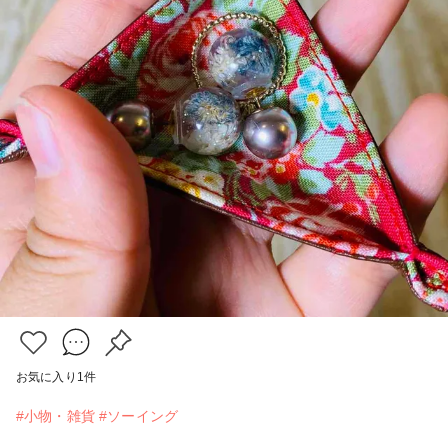
お気に入り
1
件
#小物・雑貨
#ソーイング