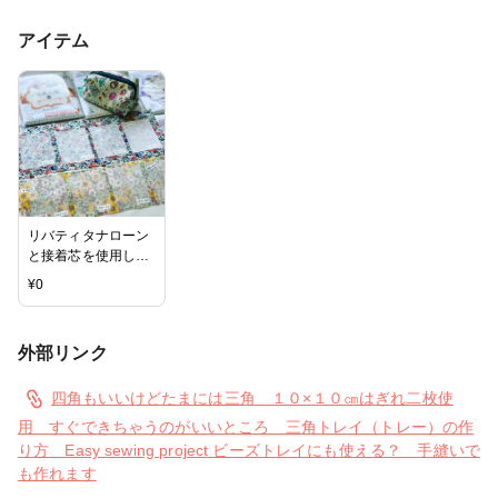
アイテム
リバティタナローン
と接着芯を使用して
います
¥
0
外部リンク
四角もいいけどたまには三角 １０×１０㎝はぎれ二枚使
用 すぐできちゃうのがいいところ 三角トレイ（トレー）の作
り方 Easy sewing project ビーズトレイにも使える？ 手縫いで
も作れます