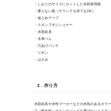
・しおりのサイズにカットした水彩画用紙
・要らない紙（チラシでも何でもOK）
・仮どめテープ
・スタンプポジショナー
・水彩絵具
・水筆ぺん
・穴あけパンチ
・リボン
・はさみ
2．作り方
水彩絵具や水性マーカーなどの水気のあるカラ
フ（耐水性）のインクパッドを選ばないとスタ