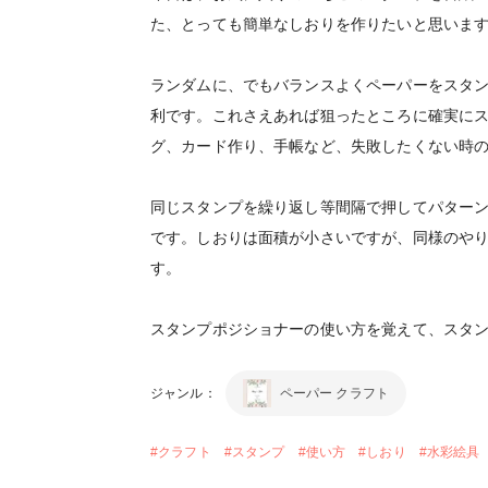
た、とっても簡単なしおりを作りたいと思い
ランダムに、でもバランスよくペーパーをスタ
利です。これさえあれば狙ったところに確実に
グ、カード作り、手帳など、失敗したくない時
同じスタンプを繰り返し等間隔で押してパター
です。しおりは面積が小さいですが、同様のや
す。
スタンプポジショナーの使い方を覚えて、スタ
ジャンル：
ペーパー クラフト
#
クラフト
#
スタンプ
#
使い方
#
しおり
#
水彩絵具