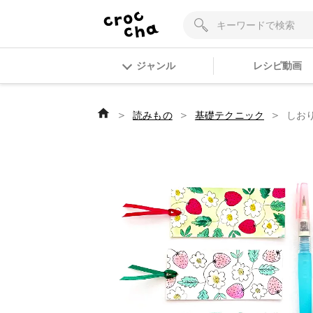
ジャンル
レシピ動画
＞
＞
＞
読みもの
基礎テクニック
しお