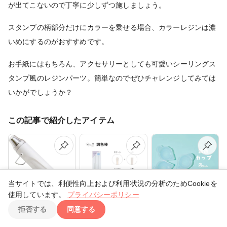
が出てこないので丁寧に少しずつ施しましょう。
スタンプの柄部分だけにカラーを乗せる場合、カラーレジンは濃
いめにするのがおすすめです。
お手紙にはもちろん、アクセサリーとしても可愛いシーリングス
タンプ風のレジンパーツ。簡単なのでぜひチャレンジしてみては
いかがでしょうか？
この記事で紹介したアイテム
当サイトでは、利便性向上および利用状況の分析のためCookieを
使用しています。
プライバシーポリシー
TOP
拒否する
同意する
エンボスヒーター 清
調色スティック 着色
【5個入り】調色カ
原
棒 レジン＋
ップ パレット 着色