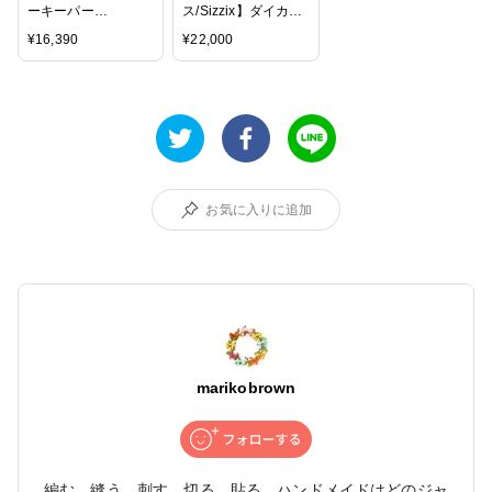
ーキーパー
ス/Sizzix】ダイカッ
ス/WRMK】ダイカッ
トマシン-フォルダウ
¥
16,390
¥
22,000
トマシン -
ェイ スターターキ
REVOLUTION ☆送
ット-Big Shot
料無料☆
Foldaway(White &
Gray)☆送料無料☆
お気に入りに追加
marikobrown
編む、縫う、刺す、切る、貼る…ハンドメイドはどのジャ