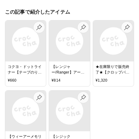
この記事で紹介したアイテム
コクヨ・ドットライ
【レンジャ
★在庫限りで販売終
ナー【テープのり】
ー/Ranger】アーカ
了★【クロップパー
しっかり貼る - ロン
イバル・スタンプイ
ティー/Crop Party】
¥
660
¥
814
¥
1,320
グサイズ/本体
ンクパッド - Jet
アクリルブロック-２
Black
個セット（大：直径
6.4センチ 中：直径
4.4センチ）
【ウィーアーメモリ
【シジック