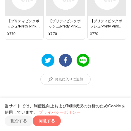
【プリティピンクポ
【プリティピンクポ
【プリティピンクポ
ッシュ/Pretty Pink
ッシュ/Pretty Pink
ッシュ/Pretty Pink
Posh】エンベリッシ
Posh】エンベリッシ
Posh】エンベリッシ
¥
770
¥
770
¥
770
ュメント - Unicorn
ュメント - Sherbet
ュメント - White
Dreams Clay
Clay Confetti
Clouds Clay Confetti
Confetti
お気に入りに追加
当サイトでは、利便性向上および利用状況の分析のためCookieを
使用しています。
プライバシーポリシー
TOP
拒否する
同意する
marikobrown