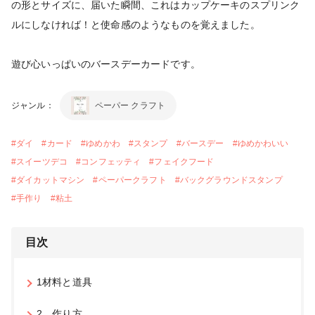
の形とサイズに、届いた瞬間、これはカップケーキのスプリンク
ルにしなければ！と使命感のようなものを覚えました。
遊び心いっぱいのバースデーカードです。
ジャンル：
ペーパー クラフト
#
ダイ
#
カード
#
ゆめかわ
#
スタンプ
#
バースデー
#
ゆめかわいい
#
スイーツデコ
#
コンフェッティ
#
フェイクフード
#
ダイカットマシン
#
ペーパークラフト
#
バックグラウンドスタンプ
#
手作り
#
粘土
目次
1材料と道具
2．作り方