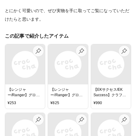
とにかく可愛いので、ぜひ実物を手に取ってご覧になっていただ
けたらと思います。
この記事で紹介したアイテム
【レンジャ
【レンジャ
【EKサクセス/EK
ー/Ranger】グロッ
ー/Ranger】グロッ
Success】クラフト
シーアクセント -
シーアクセント -
ピンセット - CRAFT
¥
253
¥
825
¥
990
GLOSSY
Glossy Accents
TWEEZERS -
ACCENTS（ミニ）
PRECISION TIP